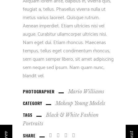
Aliquam lorem ante, dapibus in, viverra quis,
feugiat a, tellus. Phasellus viverra nulla ut
metus varius laoreet. Quisque rutrum.
Aenean imperdiet. Etiam ultricies nisi vel
augue. Curabitur ullamcorper ultricies nisi.
Nam eget dui. Etiam rhoncus. Maecenas
tempus, tellus eget condimentum rhoncus,
sem quam semper libero, sit amet adipiscing
sem neque sed ipsum. Nam quam nunc,
blandit vel.
PHOTOGRAPHER
Mario Williams
CATEGORY
Makeup
Young Models
TAGS
Black & White
Fashion
Portraits
prev
next
SHARE