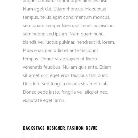
augue. Curabitur ullamcorper ultricies nisi.
Nam eget dui. Etiam rhoncus. Maecenas
tempus, tellus eget condimentum rhoncus,
sem quam semper libero, sit amet adipiscing
sem neque sed ipsum. Nam quam nunc,
blandit vel, luctus pulvinar, hendrerit id, lorem.
Maecenas nec odio et ante tincidunt
tempus. Donec vitae sapien ut libero
venenatis faucibus. Nullam quis ante. Etiam
sit amet orci eget eros faucibus tincidunt.
Duis leo. Sed fringilla mauris sit amet nibh.
Donec pede justo, fringilla vel, aliquet nec,
vulputate eget, arcu.
,
,
,
BACKSTAGE
DESIGNER
FASHION
REVUE